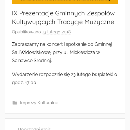
Radkowie
IX Prezentacje Gminnych Zespołów
Kultywujących Tradycje Muzyczne
Opublikowano
13 lutego 2018
p
r
Zapraszamy na koncert i spotkanie do Gminnej
z
Sali Widowiskowej przy ul. Mickiewicza w
e
Ścinawce Średniej.
z
a
Wydarzenie rozpocznie się 23 lutego br. (piątek) o
d
godz. 17:00
m
i
n
Imprezy Kulturalne
Nawigacja
Poprzedni wpis