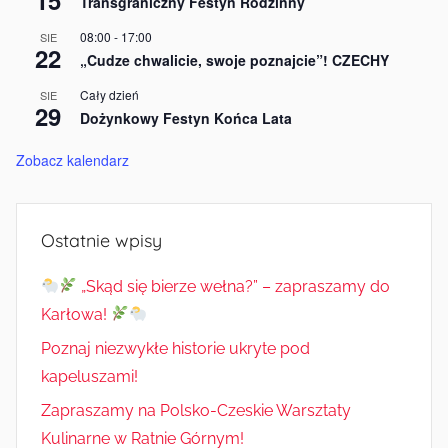
15
Transgraniczny Festyn Rodzinny
08:00
-
17:00
SIE
22
„Cudze chwalicie, swoje poznajcie”! CZECHY
Cały dzień
SIE
29
Dożynkowy Festyn Końca Lata
Zobacz kalendarz
Ostatnie wpisy
„Skąd się bierze wełna?” – zapraszamy do
Karłowa!
Poznaj niezwykłe historie ukryte pod
kapeluszami!
Zapraszamy na Polsko-Czeskie Warsztaty
Kulinarne w Ratnie Górnym!