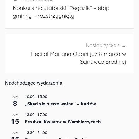
wpisu
Konkurs recytatorski “Pegazik” – etap
gminny – rozstrzygnięty
Następny wpis
Recital Mariana Opani już 8 marca w
Ścinawce Średniej
Nadchodzące wydarzenia
10:00
-
15:00
SIE
8
,,Skąd się bierze wełna” – Karłów
13:00
-
17:00
SIE
15
Festiwal Kwiatów w Wambierzycach
13:30
-
21:00
SIE