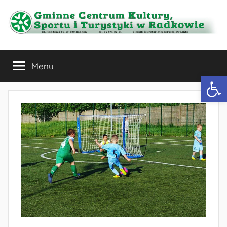
Przejdź
do
treści
Gminne
Menu
Centrum
Otwórz 
Kultury,
Sportu
i
Turystyki
w