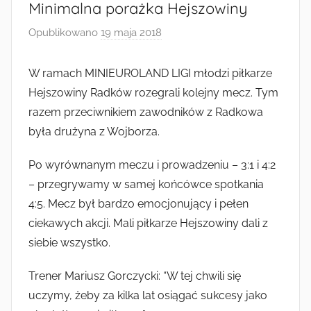
Radkowie
Minimalna porażka Hejszowiny
Opublikowano
19 maja 2018
p
r
z
W ramach MINIEUROLAND LIGI młodzi piłkarze
e
Hejszowiny Radków rozegrali kolejny mecz. Tym
z
razem przeciwnikiem zawodników z Radkowa
a
była drużyna z Wojborza.
d
m
Po wyrównanym meczu i prowadzeniu – 3:1 i 4:2
i
– przegrywamy w samej końcówce spotkania
n
4:5. Mecz był bardzo emocjonujący i pełen
ciekawych akcji. Mali piłkarze Hejszowiny dali z
siebie wszystko.
Trener Mariusz Gorczycki: “W tej chwili się
uczymy, żeby za kilka lat osiągać sukcesy jako