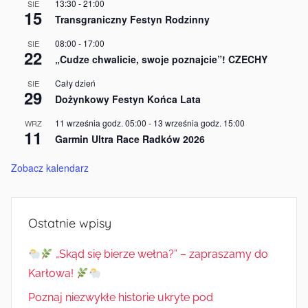
13:30
-
21:00
SIE
15
Transgraniczny Festyn Rodzinny
08:00
-
17:00
SIE
22
„Cudze chwalicie, swoje poznajcie”! CZECHY
Cały dzień
SIE
29
Dożynkowy Festyn Końca Lata
11 września godz. 05:00
-
13 września godz. 15:00
WRZ
11
Garmin Ultra Race Radków 2026
Zobacz kalendarz
Ostatnie wpisy
„Skąd się bierze wełna?” – zapraszamy do
Karłowa!
Poznaj niezwykłe historie ukryte pod