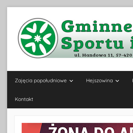
Przejdź
do
treści
Gminne
Zajęcia popołudniowe
Hejszowina
Centrum
Kultury,
Kontakt
Sportu