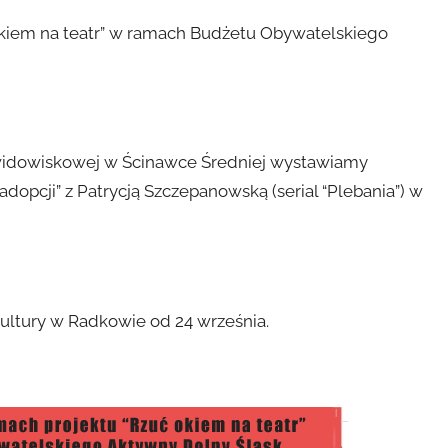
 okiem na teatr” w ramach Budżetu Obywatelskiego
li widowiskowej w Ścinawce Średniej wystawiamy
adopcji” z Patrycją Szczepanowską (serial “Plebania”) w
tury w Radkowie od 24 września.