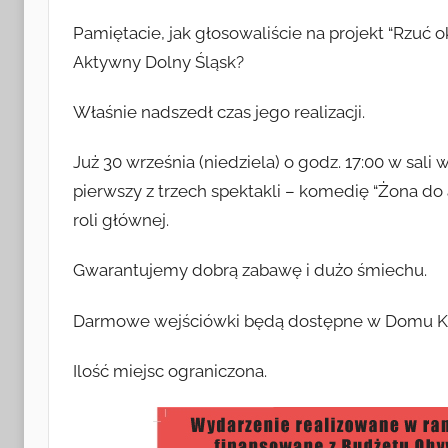
r
Pamiętacie, jak głosowaliście na projekt “Rzuć
z
Aktywny Dolny Śląsk?
e
z
Właśnie nadszedł czas jego realizacji.
a
d
Już 30 września (niedziela) o godz. 17:00 w sa
m
pierwszy z trzech spektakli – komedię “Żona do 
i
roli głównej.
n
Gwarantujemy dobrą zabawę i dużo śmiechu.
Darmowe wejściówki będą dostępne w Domu Kul
Ilość miejsc ograniczona.