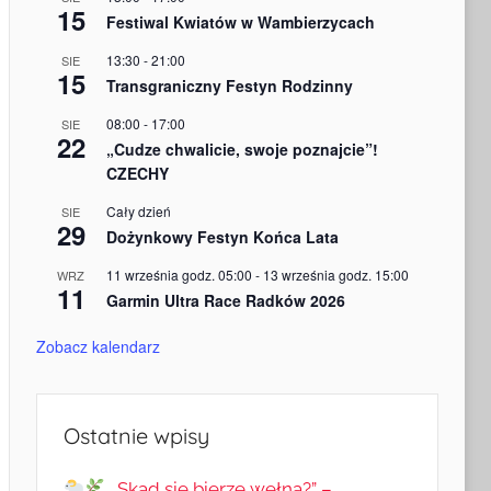
15
Festiwal Kwiatów w Wambierzycach
13:30
-
21:00
SIE
15
Transgraniczny Festyn Rodzinny
08:00
-
17:00
SIE
22
„Cudze chwalicie, swoje poznajcie”!
CZECHY
Cały dzień
SIE
29
Dożynkowy Festyn Końca Lata
11 września godz. 05:00
-
13 września godz. 15:00
WRZ
11
Garmin Ultra Race Radków 2026
Zobacz kalendarz
Ostatnie wpisy
„Skąd się bierze wełna?” –