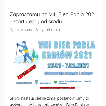
Radkowie
Zapraszamy na VIII Bieg Pabla 2021
– startujemy od środy
Opublikowano
18 stycznia 2021
p
r
z
e
z
a
d
m
i
n
Skoro nastała piękna zima, postanowiliśmy to
wykorzystać i zorganizować VIII Bieg Pabla w