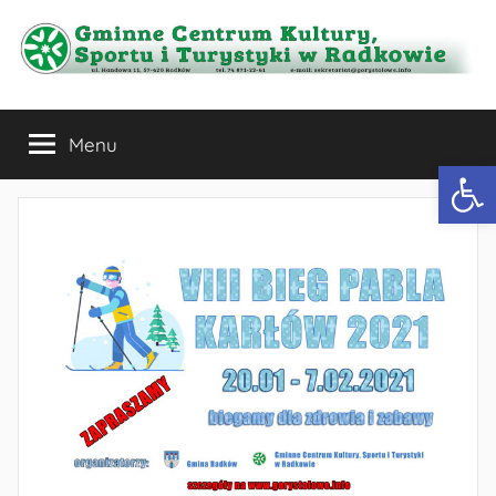
Przejdź
do
treści
Gminne
Menu
Centrum
Otwórz 
Kultury,
Sportu
i
Turystyki
w