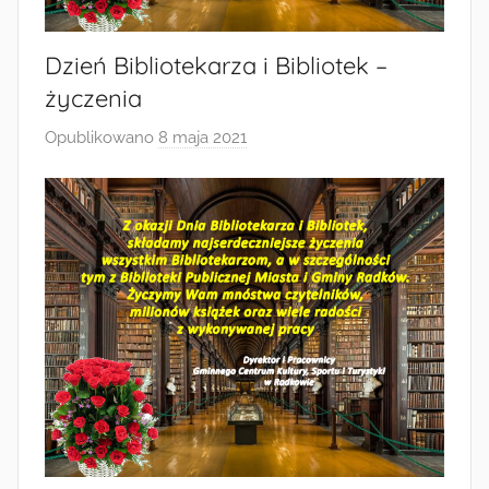
Radkowie
Dzień Bibliotekarza i Bibliotek –
życzenia
Opublikowano
8 maja 2021
p
r
z
e
z
a
d
m
i
n