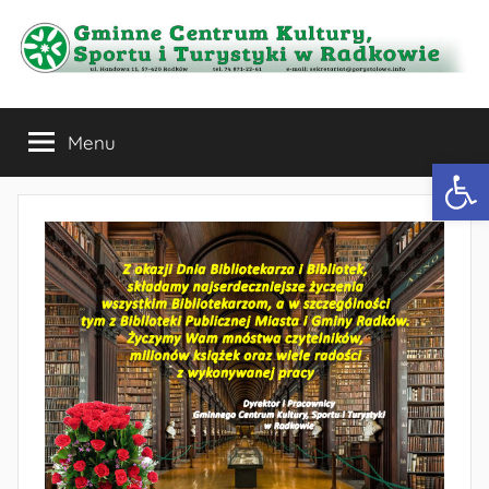
Przejdź
do
treści
Gminne
Menu
Centrum
Otwórz 
Kultury,
Sportu
i
Turystyki
w