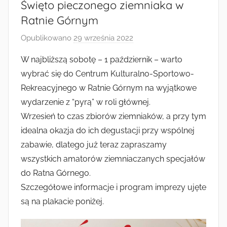
Radkowie
Święto pieczonego ziemniaka w
Ratnie Górnym
Opublikowano
29 września 2022
p
r
W najbliższą sobotę – 1 październik – warto
z
wybrać się do Centrum Kulturalno-Sportowo-
e
Rekreacyjnego w Ratnie Górnym na wyjątkowe
z
wydarzenie z “pyrą” w roli głównej.
K
Wrzesień to czas zbiorów ziemniaków, a przy tym
a
idealna okazja do ich degustacji przy wspólnej
m
i
zabawie, dlatego już teraz zapraszamy
l
wszystkich amatorów ziemniaczanych specjałów
A
do Ratna Górnego.
u
Szczegółowe informacje i program imprezy ujęte
g
są na plakacie poniżej.
u
s