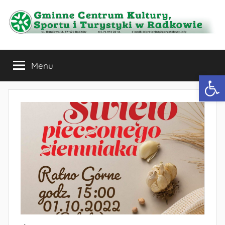
Przejdź
do
treści
Gminne
Menu
Centrum
Otwórz 
Kultury,
Sportu
i
Turystyki
w