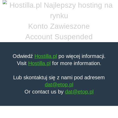
Konto Zawieszone
Account Suspended
Odwiedź
Hostilla.pl
po więcej informacji.
Visit
Hostilla.pl
for more information.
Lub skontaktuj się z nami pod adresem
dat@etop.pl
Or contact us by
dat@etop.pl