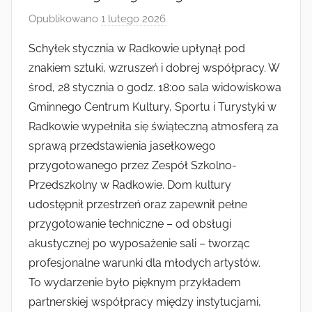
Radkowie
Opublikowano
1 lutego 2026
p
r
Schyłek stycznia w Radkowie upłynął pod
z
znakiem sztuki, wzruszeń i dobrej współpracy. W
e
środ, 28 stycznia o godz. 18:00 sala widowiskowa
z
Gminnego Centrum Kultury, Sportu i Turystyki w
a
Radkowie wypełniła się świąteczną atmosferą za
d
sprawą przedstawienia jasełkowego
m
i
przygotowanego przez Zespół Szkolno-
n
Przedszkolny w Radkowie. Dom kultury
udostępnił przestrzeń oraz zapewnił pełne
przygotowanie techniczne – od obsługi
akustycznej po wyposażenie sali – tworząc
profesjonalne warunki dla młodych artystów.
To wydarzenie było pięknym przykładem
partnerskiej współpracy między instytucjami,