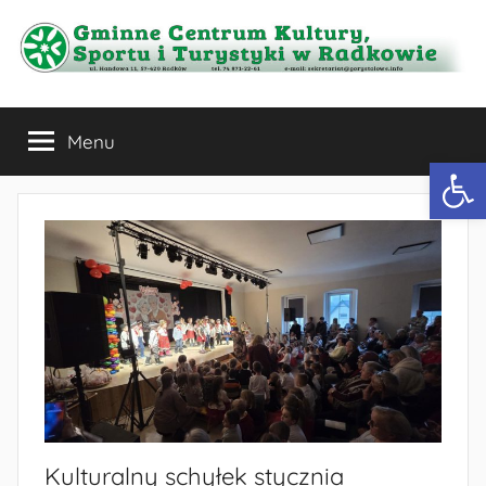
Przejdź
do
treści
Gminne
Menu
Centrum
Otwórz 
Kultury,
Sportu
i
Turystyki
w
Kulturalny schyłek stycznia