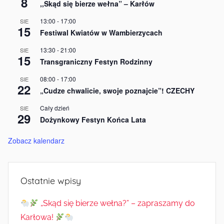
8
,,Skąd się bierze wełna” – Karłów
13:00
-
17:00
SIE
15
Festiwal Kwiatów w Wambierzycach
13:30
-
21:00
SIE
15
Transgraniczny Festyn Rodzinny
08:00
-
17:00
SIE
22
„Cudze chwalicie, swoje poznajcie”! CZECHY
Cały dzień
SIE
29
Dożynkowy Festyn Końca Lata
Zobacz kalendarz
Ostatnie wpisy
„Skąd się bierze wełna?” – zapraszamy do
Karłowa!