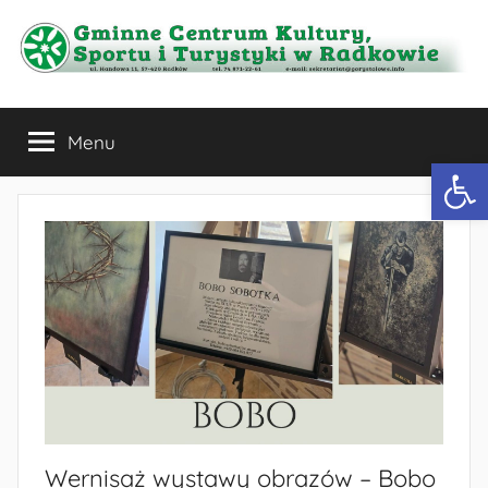
Przejdź
do
treści
Gminne
Menu
Centrum
Otwórz 
Kultury,
Sportu
i
Turystyki
w
Wernisaż wystawy obrazów – Bobo