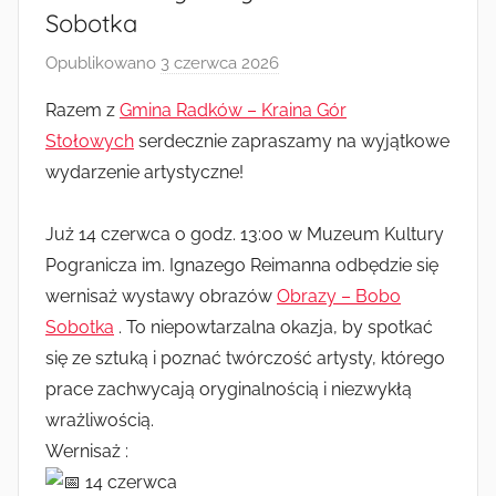
Radkowie
Sobotka
Opublikowano
3 czerwca 2026
p
r
Razem z
Gmina Radków – Kraina Gór
z
Stołowych
serdecznie zapraszamy na wyjątkowe
e
wydarzenie artystyczne!
z
A
Już 14 czerwca o godz. 13:00 w Muzeum Kultury
n
Pogranicza im. Ignazego Reimanna odbędzie się
n
a
wernisaż wystawy obrazów
Obrazy – Bobo
J
Sobotka
. To niepowtarzalna okazja, by spotkać
a
się ze sztuką i poznać twórczość artysty, którego
n
prace zachwycają oryginalnością i niezwykłą
i
wrażliwością.
c
Wernisaż :
k
14 czerwca
a