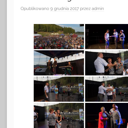
i
Opublikowano
9 grudnia 2017
przez
admin
Turystyki
w
Radkowie