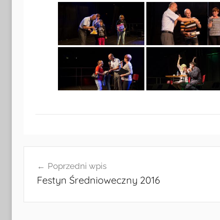
Nawigacja
Poprzedni wpis
wpisu
Festyn Średnioweczny 2016