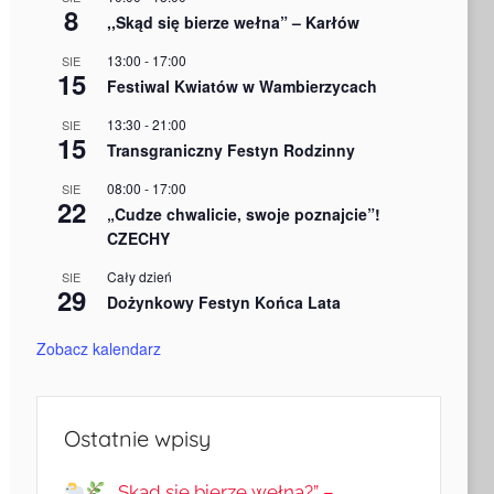
8
,,Skąd się bierze wełna” – Karłów
13:00
-
17:00
SIE
15
Festiwal Kwiatów w Wambierzycach
13:30
-
21:00
SIE
15
Transgraniczny Festyn Rodzinny
08:00
-
17:00
SIE
22
„Cudze chwalicie, swoje poznajcie”!
CZECHY
Cały dzień
SIE
29
Dożynkowy Festyn Końca Lata
Zobacz kalendarz
Ostatnie wpisy
„Skąd się bierze wełna?” –