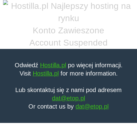
Konto Zawieszone
Account Suspended
Odwiedź
Hostilla.pl
po więcej informacji.
Visit
Hostilla.pl
for more information.
Lub skontaktuj się z nami pod adresem
dat@etop.pl
Or contact us by
dat@etop.pl