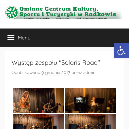
Przejdź
do
treści
Gminne
Menu
Centrum
Otwórz 
Kultury,
Występ zespołu "Solaris Road"
Sportu
Opublikowano
9 grudnia 2017
przez
admin
i
Turystyki
w