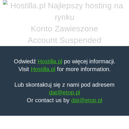
Konto Zawieszone
Account Suspended
Odwiedź
Hostilla.pl
po więcej informacji.
Visit
Hostilla.pl
for more information.
Lub skontaktuj się z nami pod adresem
dat@etop.pl
Or contact us by
dat@etop.pl