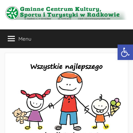
Przejdź
do
treści
Gminne
Menu
Centrum
Otwórz 
Kultury,
Sportu
i
Turystyki
w