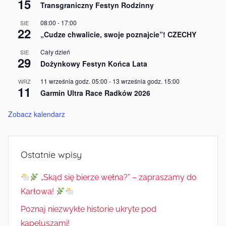
15
Transgraniczny Festyn Rodzinny
08:00
-
17:00
SIE
22
„Cudze chwalicie, swoje poznajcie”! CZECHY
Cały dzień
SIE
29
Dożynkowy Festyn Końca Lata
11 września godz. 05:00
-
13 września godz. 15:00
WRZ
11
Garmin Ultra Race Radków 2026
Zobacz kalendarz
Ostatnie wpisy
„Skąd się bierze wełna?” – zapraszamy do
Karłowa!
Poznaj niezwykłe historie ukryte pod
kapeluszami!