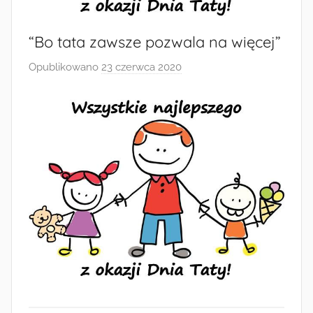
Radkowie
“Bo tata zawsze pozwala na więcej”
Opublikowano
23 czerwca 2020
p
r
z
e
z
a
d
m
i
n