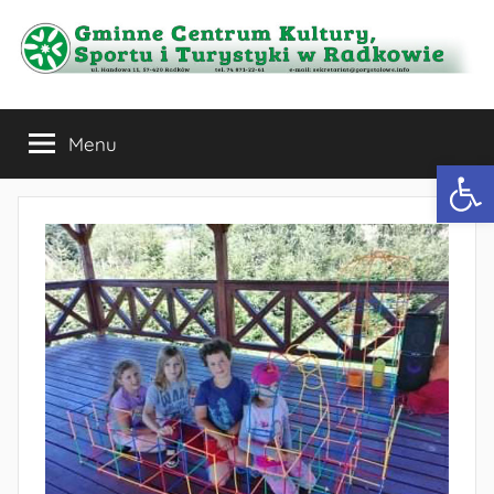
Przejdź
do
treści
Gminne
Menu
Centrum
Otwórz 
Kultury,
Sportu
i
Turystyki
w