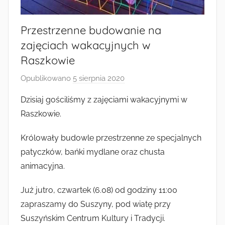
Radkowie
Przestrzenne budowanie na
zajęciach wakacyjnych w
Raszkowie
Opublikowano
5 sierpnia 2020
p
r
Dzisiaj gościliśmy z zajęciami wakacyjnymi w
z
Raszkowie.
e
z
Królowały budowle przestrzenne ze specjalnych
a
patyczków, bańki mydlane oraz chusta
d
animacyjna.
m
i
Już jutro, czwartek (6.08) od godziny 11:00
n
zapraszamy do Suszyny, pod wiatę przy
Suszyńskim Centrum Kultury i Tradycji.