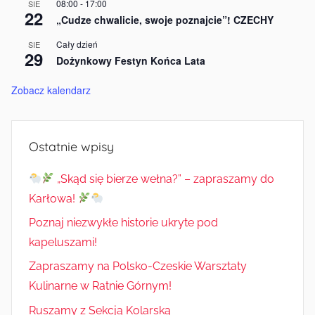
08:00
-
17:00
SIE
22
„Cudze chwalicie, swoje poznajcie”! CZECHY
Cały dzień
SIE
29
Dożynkowy Festyn Końca Lata
Zobacz kalendarz
Ostatnie wpisy
„Skąd się bierze wełna?” – zapraszamy do
Karłowa!
Poznaj niezwykłe historie ukryte pod
kapeluszami!
Zapraszamy na Polsko-Czeskie Warsztaty
Kulinarne w Ratnie Górnym!
Ruszamy z Sekcją Kolarską