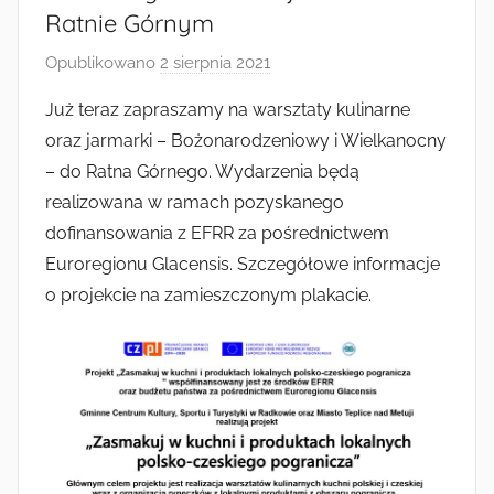
Radkowie
Ratnie Górnym
Opublikowano
2 sierpnia 2021
p
r
Już teraz zapraszamy na warsztaty kulinarne
z
oraz jarmarki – Bożonarodzeniowy i Wielkanocny
e
– do Ratna Górnego. Wydarzenia będą
z
realizowana w ramach pozyskanego
a
dofinansowania z EFRR za pośrednictwem
d
Euroregionu Glacensis. Szczegółowe informacje
m
i
o projekcie na zamieszczonym plakacie.
n