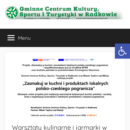
Przejdź
do
treści
Gminne
Menu
Centrum
Otwórz 
Kultury,
Sportu
i
Turystyki
w
Warsztaty kulinarne i jarmarki w