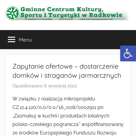
Przejdź
do
treści
Gminne
Menu
Centrum
Otwórz 
Kultury,
Zapytanie ofertowe – dostarczenie
Sportu
domków i straganów jarmarcznych
Opublikowano
6 września 2021
p
i
r
W związku z realizacją mikroprojektu
z
Turystyki
CZ.11.4.120/0.0/0.0/16_008/0002911 pn.
e
„Zasmakuj w kuchni i produktach lokalnych
w
z
polsko-czeskiego pogranicza” współfinansowany
a
ze środków Europejskiego Funduszu Rozwoju
d