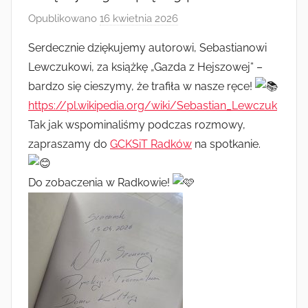
Radkowie
Opublikowano
16 kwietnia 2026
p
r
Serdecznie dziękujemy autorowi, Sebastianowi
z
Lewczukowi, za książkę „Gazda z Hejszowej” –
e
bardzo się cieszymy, że trafiła w nasze ręce!
z
https://pl.wikipedia.org/wiki/Sebastian_Lewczuk
A
Tak jak wspominaliśmy podczas rozmowy,
n
zapraszamy do
GCKSiT Radków
n
na spotkanie.
a
J
Do zobaczenia w Radkowie!
a
n
i
c
k
a