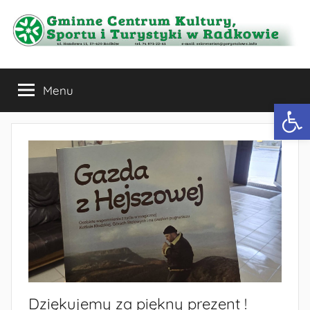
Przejdź
do
treści
Gminne
Menu
Centrum
Otwórz 
Kultury,
Sportu
i
Turystyki
w
Dziękujemy za piękny prezent !