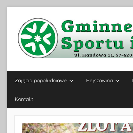
Przejdź
do
treści
Gminne
Zajęcia popołudniowe
Hejszowina
Centrum
Kultury,
Kontakt
Sportu