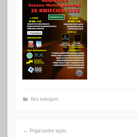
Bez kategorii
Nawigacja
Poprzedni wpis
wpisu