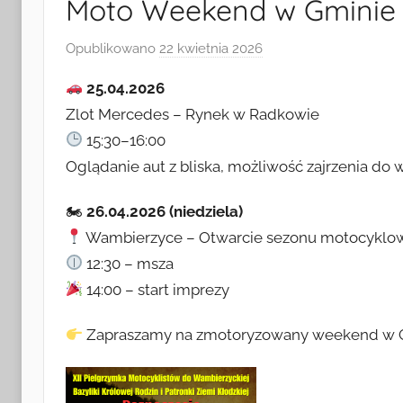
Moto Weekend w Gminie
Opublikowano
22 kwietnia 2026
p
r
25.04.2026
z
Zlot Mercedes – Rynek w Radkowie
e
15:30–16:00
z
Oglądanie aut z bliska, możliwość zajrzenia do 
A
n
🏍
26.04.2026 (niedziela)
n
a
Wambierzyce – Otwarcie sezonu motocykl
J
12:30 – msza
a
14:00 – start imprezy
n
i
Zapraszamy na zmotoryzowany weekend w 
c
k
a