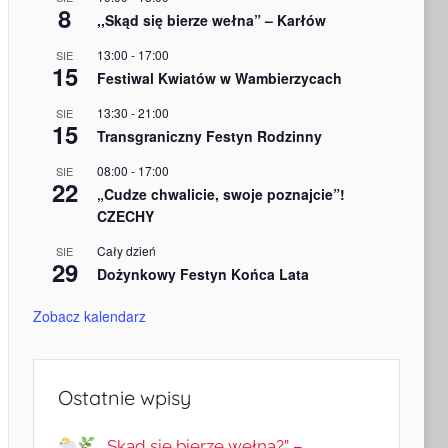
8
,,Skąd się bierze wełna” – Karłów
13:00
-
17:00
SIE
15
Festiwal Kwiatów w Wambierzycach
13:30
-
21:00
SIE
15
Transgraniczny Festyn Rodzinny
08:00
-
17:00
SIE
22
„Cudze chwalicie, swoje poznajcie”!
CZECHY
Cały dzień
SIE
29
Dożynkowy Festyn Końca Lata
Zobacz kalendarz
Ostatnie wpisy
„Skąd się bierze wełna?” –