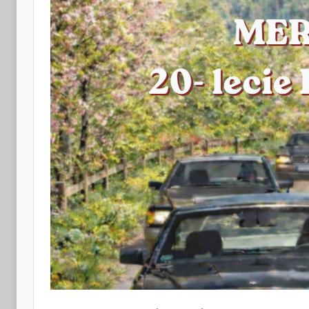
i
Turystyki
w
Radkowie