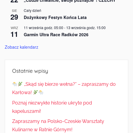
„Cudze chwalicie, swoje poznajcie”! CZECHY
Cały dzień
SIE
29
Dożynkowy Festyn Końca Lata
11 września godz. 05:00
-
13 września godz. 15:00
WRZ
11
Garmin Ultra Race Radków 2026
Zobacz kalendarz
Ostatnie wpisy
„Skąd się bierze wełna?” – zapraszamy do
Karłowa!
Poznaj niezwykłe historie ukryte pod
kapeluszami!
Zapraszamy na Polsko-Czeskie Warsztaty
Kulinarne w Ratnie Górnym!