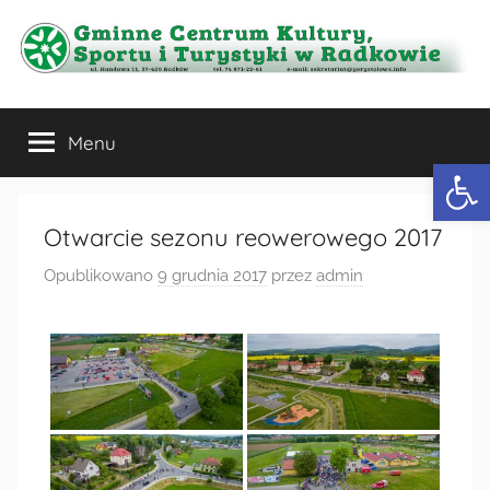
Przejdź
do
treści
Gminne
Menu
Centrum
Otwórz 
Kultury,
Otwarcie sezonu reowerowego 2017
Sportu
Opublikowano
9 grudnia 2017
przez
admin
i
Turystyki
w